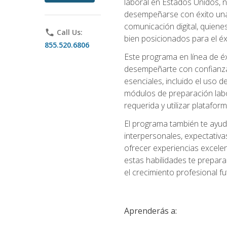
laboral en Estados Unidos, 
desempeñarse con éxito una v
comunicación digital, quiene
phone
Call Us:
bien posicionados para el éx
855.520.6806
Este programa en línea de é
desempeñarte con confianza e
esenciales, incluido el uso 
módulos de preparación labo
requerida y utilizar platafo
El programa también te ayud
interpersonales, expectativas
ofrecer experiencias excelen
estas habilidades te prepara
el crecimiento profesional fu
Aprenderás a: