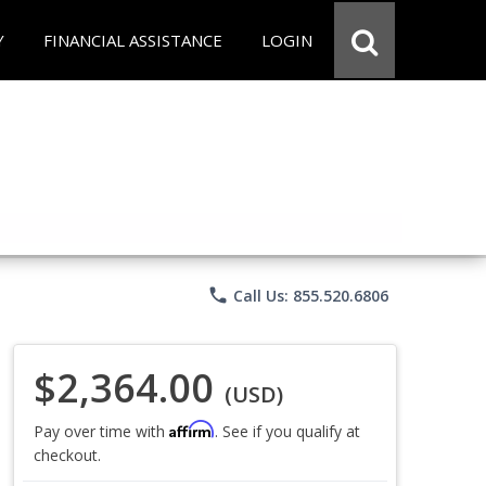
Y
FINANCIAL ASSISTANCE
LOGIN
phone
Call Us: 855.520.6806
$2,364.00
(USD)
Affirm
Pay over time with
. See if you qualify at
checkout.