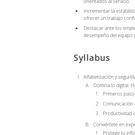
orientados al servicio
Incrementar la estabilid
ofrecer un trabajo confi
Destacar ante los emplea
desempeño del equipo y 
Syllabus
Alfabetización y segurida
Domina lo digital: 
Primeros pasos
Comunicación di
Productividad 
Conviértete en expe
Protege tu inf