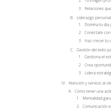
Tu imagen profe
Relaciones que
Liderazgo personal 
Domina tu día y
Conéctate con 
Haz crecer tu 
Gestión del éxito p
Gestiona el est
Crea oportunid
Lidera estraté
Atención y servicio al cl
Cómo tener una acti
Mentalidad gana
Comunicación ef