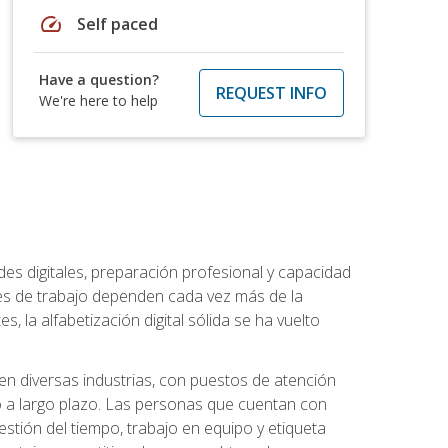
speed
Self paced
Have a question?
REQUEST INFO
We're here to help
es digitales, preparación profesional y capacidad
es de trabajo dependen cada vez más de la
, la alfabetización digital sólida se ha vuelto
en diversas industrias, con puestos de atención
o a largo plazo. Las personas que cuentan con
stión del tiempo, trabajo en equipo y etiqueta