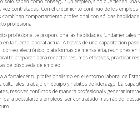
no solo saben cómo conseguir un empleo, sino que tienen una ve
ez contratadas. Con el crecimiento continuo de los empleos en 
s combinan comportamiento profesional con sólidas habilidades
ito profesional.
xito profesional te proporciona las habilidades fundamentales
n la fuerza laboral actual. A través de una capacitación paso a
del correo electrónico, plataformas de mensajería, reuniones en 
ral te preparan para redactar résumés efectivos, practicar res
rmas de búsqueda de empleo.
a a fortalecer tu profesionalismo en el entorno laboral de Es
 culturales, trabajo en equipo y hábitos de liderazgo. La capaci
tes, resolver conflictos de manera profesional y generar interac
n para postularte a empleos, ser contratado más rápido, destac
turo.