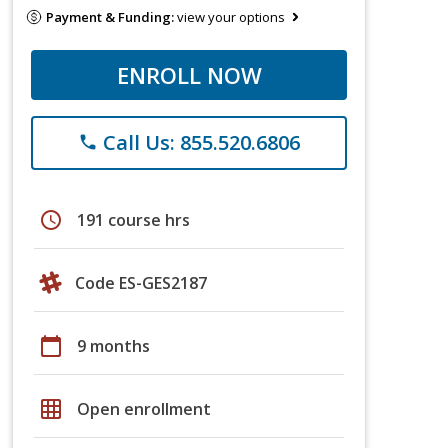
Payment & Funding:
view your options
ENROLL NOW
Call Us: 855.520.6806
phone
schedule
191 course hrs
Code ES-GES2187
calendar_today
9 months
grid_on
Open enrollment